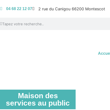
2 rue du Canigou 66200 Montescot
04 68 22 12 07
Accuei
Maison des
services au public