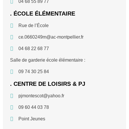
04 68 55 89 77
. ÉCOLE ÉLÉMENTAIRE
Rue de l’École
ce.0660249m@ac-montpellier.fr
04 68 22 68 77
Salle de garderie école élémentaire :
09 74 30 25 84
. CENTRE DE LOISIRS & PJ
pjmontescot@yahoo.fr
09 60 44 03 78
Point Jeunes